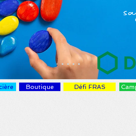
sa
cière
Boutique
Défi FRAS
Cam