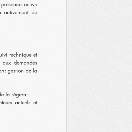
présence active 
 activement de 
;
ivi technique et 
e aux demandes 
n; gestion de la 
de la région;
eurs actuels et 