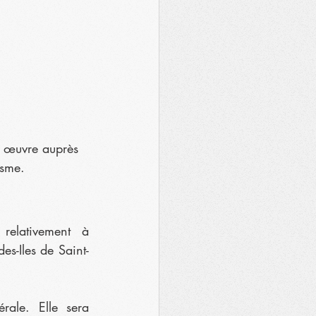
i œuvre auprès 
isme.
elativement à 
es-Iles de Saint-
rale. Elle sera 