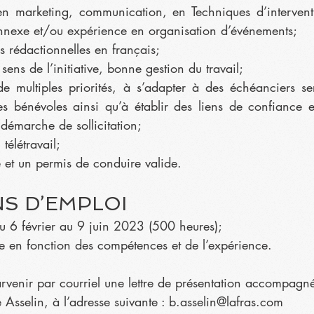
en marketing, communication, en Techniques d’interventi
nexe et/ou expérience en organisation d’événements;
és rédactionnelles en français;
ens de l’initiative, bonne gestion du travail;
e multiples priorités, à s’adapter à des échéanciers serr
s bénévoles ainsi qu’à établir des liens de confiance e
démarche de sollicitation;
télétravail;
e et un permis de conduire valide.
S D’EMPLOI
du 6 février au 9 juin 2023 (500 heures);
ie en fonction des compétences et de l’expérience.
arvenir par courriel une lettre de présentation accompagn
tte Asselin, à l’adresse suivante : b.asselin@lafras.com