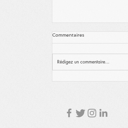
Commentaires
Rédigez un commentaire...
Une autre année record et
sous le signe de la
générosité!