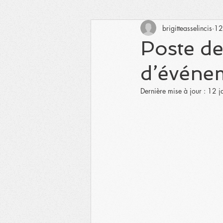
brigitteasselincis
12
Poste de
d’événe
Dernière mise à jour :
12 j