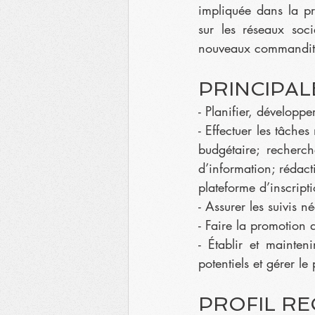
impliquée dans la pr
sur les réseaux soc
nouveaux commandita
PRINCIPAL
- Planifier, développ
- Effectuer les tâches
budgétaire; recherc
d’information; rédact
plateforme d’inscripti
- Assurer les suivis 
- Faire la promotion 
- Établir et mainten
potentiels et gérer l
PROFIL R