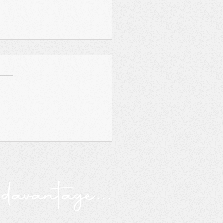
RAS recrute pour son
eil d’administration
avantage...