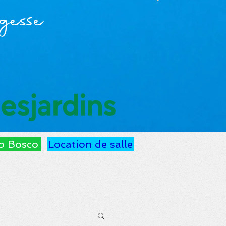
gesse
p Bosco
Location de salle