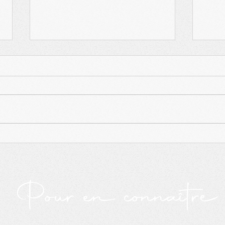
Patrick Forcier nommé
La F
président du conseil
cons
d'administration de la
FRAS
Pour en connaître d