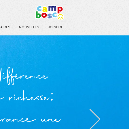
AIRES
NOUVELLES
JOINDRE
fférence
 richesse;
érance une