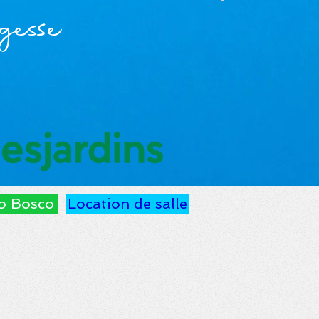
gesse
p Bosco
Location de salle