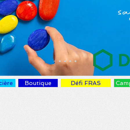
sa
cière
Boutique
Défi FRAS
Cam