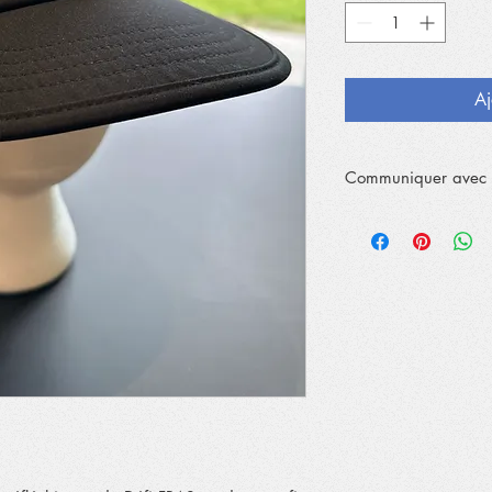
Aj
Communiquer avec 
Aucune livraison.
Veuillez prendre rend
info@lafras.com
pour 
bureau du 663, boul. 
Valleyfield QC J6S 0