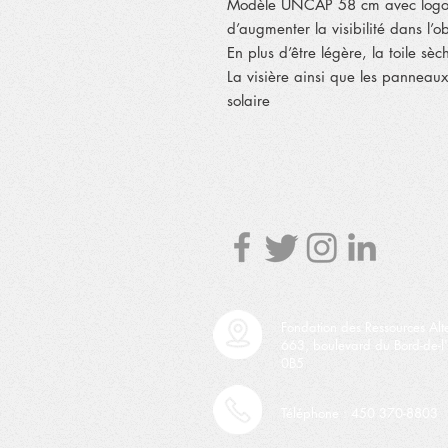
Modèle UNCAP 58 cm avec logo r
d’augmenter la visibilité dans l’ob
En plus d’être légère, la toile s
La visière ainsi que les panneaux 
solaire
Fondation des Ressources Alt
663, boulevard du Bord-de-l'
0B5
Téléphone : 450 370-8803