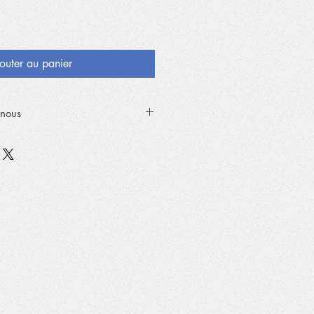
outer au panier
nous
ez-vous à la FRAS
par courriel
à:
venir récupérer votre commande au
Bord de l'Eau, Salaberry-de-
B5