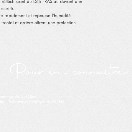
éfléchissant du Défi FRAS au devant afin
scurité.
èche rapidement et repousse l’humidité
frontal et arrière offrent une protection
Pour en connaître d
ernatives du Sud-Ouest
eau, Salaberry-de-Valleyfield, Qc, J6S