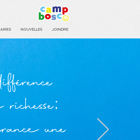
AIRES
NOUVELLES
JOINDRE
fférence
 richesse;
érance une