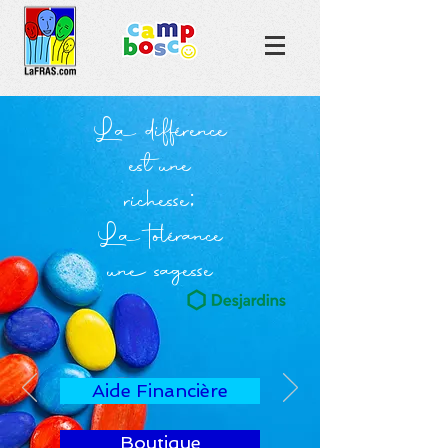
La différence
est une
richesse;
La tolérance
une sagesse
Aide Financière
Boutique