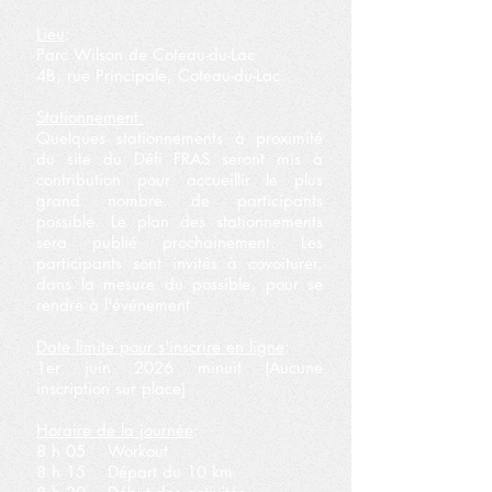
Lieu
:
Parc Wilson de Coteau-du-Lac
4B, rue Principale, Coteau-du-Lac
Stationnement:
Quelques stationnements à proximité
du site du Défi FRAS seront mis à
contribution pour accueillir le plus
grand nombre de participants
possible. Le plan des stationnements
sera publié prochainement. Les
participants sont invités à covoiturer,
dans la mesure du possible, pour se
rendre à l'événement
Date limite pour s'inscrire en ligne
:
1er juin 2026 minuit (Aucune
inscription sur place)
Horaire de la journée
:
8 h 05 Workout
8 h 15 Départ du 10 km