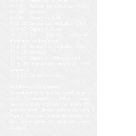
8 h 30 Début des activités
9 h 30 Remise des médailles - 10 km
9 h 40 Workout
9 h 45 Départ du 5 km
10 h 35 Remise des médailles - 5 km
11 h 00 Départ du 1 km
11 h 15 Réunion capitaines
d'équipes- Défi corporatif
11 h 25 Remise des médailles - 1 km
11 h 35 Workout
11 h 45 Départ du Défi corporatif
12 h 30 Remise des médailles - Défi
corporatif
13 h 30 Fin des activités
Distribution des dossards
:
La distribution se fera sur place, le jour
de l'événement. Nous vous
recommandons d'arriver au moins 45
minutes avant l'heure prévue de votre
départ pour vous stationner, joindre le
lieu d'inscription et récupérer votre
dossard.