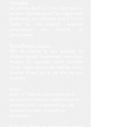
Médailles:
Les enfants de 0 à 11 ans ainsi que les
usagers accompagnant les organismes
partenaire, qui prennent part à l'un ou
l'autre de des départs, recevront
gratuitement une médaille de
participation.
Ravitaillement en eau:
Afin de réduire le plus possible les
déchets durant l'événement, nous vous
invitons à apporter votre bouteille
d'eau. Nous aurons des stations d'eau
(cruches d'eau) sur le site afin de vous
ravitailler.
Inclus
:
Accès à l'aire de pique-nique et de
jeux pour les enfants, collations santé,
premiers soins, chronométrage des
courses/marches, maquillage,
animation...
N.B. Les chiens en laisse sont interdits