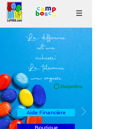
La différence
est une
richesse;
La tolérance
une sagesse
Aide Financière
Boutique